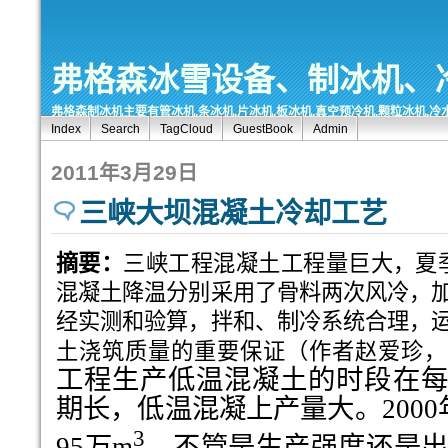
弗格森冰雪设备、制冰机、
弗格森制冰机主要有管冰机,条冰机,片冰机,板冰机,真空预冷机,颗粒冰机,冷
Index
Search
TagCloud
GuestBook
Admin
2011年3月29日
三峡大坝混凝土冷却工艺
摘要：
三峡工程混凝土工程量巨大，夏
混凝土降温分别采用了骨料两次风冷，
经实测和验算，拌和、制冷系统合理，
土浇筑质量的重要保证（作者赵爱珍，
工程生产低温混凝土的时段在每年
期长，低温混凝上产量大。200
3
95万m
。不管是生产强度还是