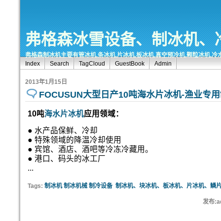
弗格森冰雪设备、制冰机、
弗格森制冰机主要有管冰机,条冰机,片冰机,板冰机,真空预冷机,颗粒冰机,冷
Index
Search
TagCloud
GuestBook
Admin
2013年1月15日
FOCUSUN大型日产10吨海水片冰机-渔业专
10吨
海水片冰机
应用领域：
● 水产品保鲜、冷却
● 特殊领域的降温冷却使用
● 宾馆、酒店、酒吧等冷冻冷藏用。
● 港口、码头的冰工厂
...
Tags:
制冰机 制冰机械 制冷设备
制冰机、块冰机、板冰机、片冰机、鳞
发布:ad